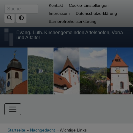
Direkt
Fußbereichsmenü
Kontakt
Cookie-Einstellungen
Suche
zum
Impressum
Datenschutzerklärung
Inhalt
Barrierefreiheitserklärung
Evang.-Luth. Kirchengemeinden Artelshofen, Vorra
und Alfalter
Hauptnavigation
Breadcrumb
Startseite
Nachgedacht
Wichtige Links