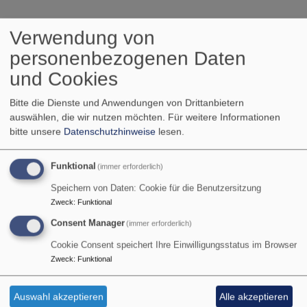
Wichtige Links
Verwendung von
personenbezogenen Daten
und Cookies
Evangelisch-Lutherische Kirche in Deutschland
Bitte die Dienste und Anwendungen von Drittanbietern
Evangelisch-Lutherische Kirche in Bayern
auswählen, die wir nutzen möchten.
Für weitere Informationen
bitte unsere
Datenschutzhinweise
lesen.
Hier bei der bayerischen Landeskirche finden Sie u.a.
viele Informationen zu Grundlagen, Inhalten und
Funktional
(immer erforderlich)
Abläufen wichtiger kirchlicher Veranstaltungen und
Feiern, wie z.B. Taufen, Hochzeiten usw,
Speichern von Daten: Cookie für die Benutzersitzung
Zweck
:
Funktional
Dekanat Hersbruck
Consent Manager
(immer erforderlich)
Diakonisches Werk
Cookie Consent speichert Ihre Einwilligungsstatus im Browser
Zweck
:
Funktional
Diakonieverein Oberes Pegnitztal
Bahnhofstr. 7
Auswahl akzeptieren
Alle akzeptieren