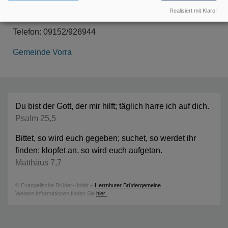
91235 Velden
Realisiert mit Klaro!
Telefon: 09152/926944
Gemeinde Vorra
Du bist der Gott, der mir hilft; täglich harre ich auf dich.
Psalm 25,5
Bittet, so wird euch gegeben; suchet, so werdet ihr
finden; klopfet an, so wird euch aufgetan.
Matthäus 7,7
© Evangelische Brüder-Unität –
Herrnhuter Brüdergemeine
Weitere Informationen finden Sie
hier
.