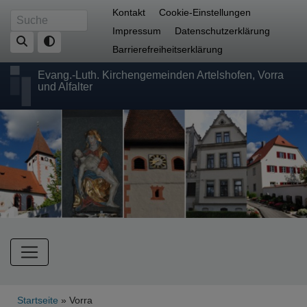
Direkt
Fußbereichsmenü
Kontakt
Cookie-Einstellungen
Suche
zum
Impressum
Datenschutzerklärung
Inhalt
Barrierefreiheitserklärung
Evang.-Luth. Kirchengemeinden Artelshofen, Vorra
und Alfalter
Hauptnavigation
Breadcrumb
Startseite
Vorra