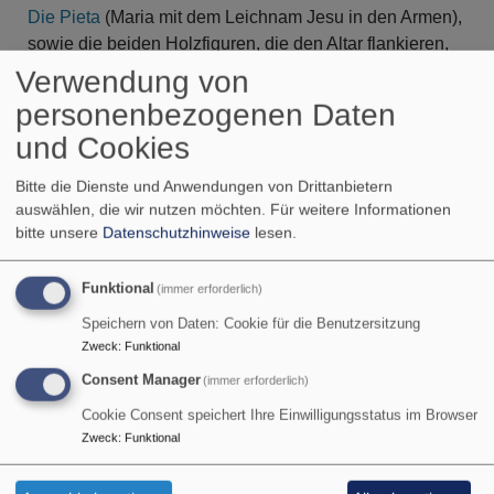
Die Pieta
(Maria mit dem Leichnam Jesu in den Armen),
sowie die beiden Holzfiguren, die den Altar flankieren,
stammen aus der vorreformatorischen Zeit. Die linke
Verwendung von
Figur zeigt Johannes den Täufer, die rechte den
personenbezogenen Daten
Märtyrer Laurentius. Alle diese Kunstschätze stammen
und Cookies
aus der Zeit, als Vorra Filialkirche von Eschenbach war.
Erst 1497 wurde Vorra eine selbstständige
Bitte die Dienste und Anwendungen von Drittanbietern
Kirchengemeinde.Die Reformation hielt erst 1597
auswählen, die wir nutzen möchten.
Für weitere Informationen
Einzug, zeitgleich mit der Übernahme des Ortes durch
bitte unsere
Datenschutzhinweise
lesen.
Carl von Tetzel.
Funktional
(immer erforderlich)
Speichern von Daten: Cookie für die Benutzersitzung
Zweck
:
Funktional
Consent Manager
(immer erforderlich)
Cookie Consent speichert Ihre Einwilligungsstatus im Browser
Bildrechte
beim Autor
Zweck
:
Funktional