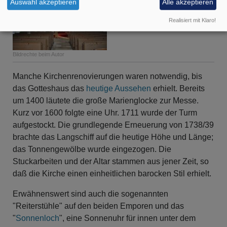
Auswahl akzeptieren
Alle akzeptieren
Realisiert mit Klaro!
Bildrechte
beim Autor
Manche Kirchenrenovierungen waren notwendig, bis
das Gotteshaus das
heutige Aussehen
erhielt. Bereits
um 1400 läutete die große Marienglocke zur Messe.
Kurz vor 1600 folgte eine Uhr. 1711 wurde der Turm
aufgestockt. Die grundlegende Erneuerung von 1738/39
brachte das Langschiff auf die heutige Höhe und Länge;
das Tonnengewölbe wurde eingezogen. Die
Stuckarbeiten und der Altar stammen aus jener Zeit, so
daß die Kirche einen einheitlichen barocken Stil erhielt.
Erwähnenswert sind auch die sogenannten
"Reiterstühle" auf den beiden Emporen und das
"
Sonnenloch
", eine Sonnenuhr für innen unter dem