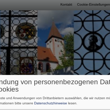
Fußbereichsme
Kontakt
Cookie-Einstellungen
ndung von personenbezogenen Da
umb
emeinden im Überblick
Pfarrer
ookies
enste und Anwendungen von Drittanbietern auswählen, die wir nutzen 
rmationen bitte unsere
Datenschutzhinweise
lesen.