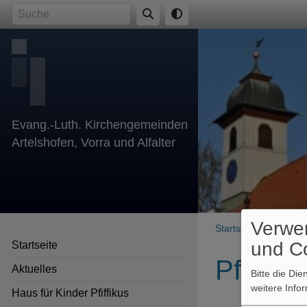
Direkt
Suche
zum
Inhalt
Evang.-Luth. Kirchengemeinden
Artelshofen, Vorra und Alfalter
Verwe
Breadcr
Startseite
Unsere G
und C
Startseite
Pfarrer
Aktuelles
Bitte die Di
weitere Info
Haus für Kinder Pfiffikus