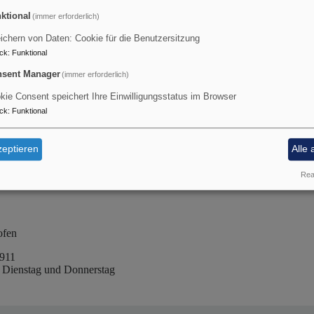
liche Geschäftsführung
ktional
(immer erforderlich)
ichern von Daten: Cookie für die Benutzersitzung
mon
ck
:
Funktional
sent Manager
(immer erforderlich)
kie Consent speichert Ihre Einwilligungsstatus im Browser
946
ck
:
Funktional
lden@elkb.de
eptieren
Alle 
ng
Real
ofen
4911
, Dienstag und Donnerstag