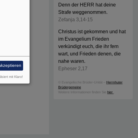
Denn der HERR hat deine
Strafe weggenommen.
Zefanja 3,14-15
Christus ist gekommen und hat
im Evangelium Frieden
verkündigt euch, die ihr fern
wart, und Frieden denen, die
nahe waren.
akzeptieren
Epheser 2,17
isiert mit Klaro!
© Evangelische Brüder-Unität –
Herrnhuter
Brüdergemeine
Weitere Informationen finden Sie
hier
.